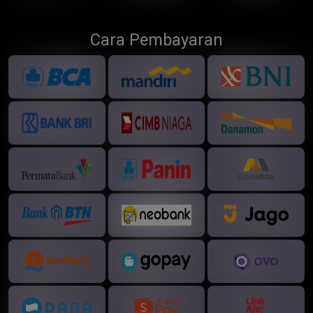
Cara Pembayaran