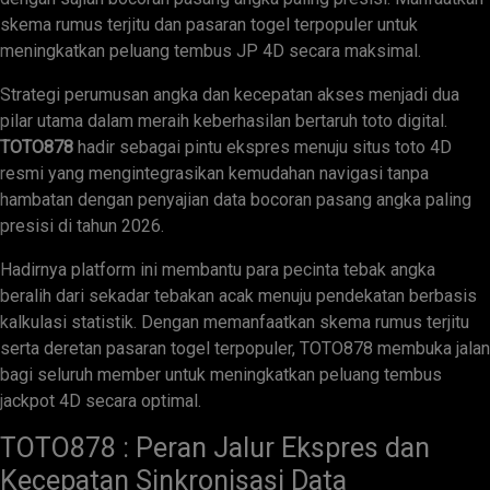
skema rumus terjitu dan pasaran togel terpopuler untuk
meningkatkan peluang tembus JP 4D secara maksimal.
Strategi perumusan angka dan kecepatan akses menjadi dua
pilar utama dalam meraih keberhasilan bertaruh toto digital.
TOTO878
hadir sebagai pintu ekspres menuju situs toto 4D
resmi yang mengintegrasikan kemudahan navigasi tanpa
hambatan dengan penyajian data bocoran pasang angka paling
presisi di tahun 2026.
Hadirnya platform ini membantu para pecinta tebak angka
beralih dari sekadar tebakan acak menuju pendekatan berbasis
kalkulasi statistik. Dengan memanfaatkan skema rumus terjitu
serta deretan pasaran togel terpopuler, TOTO878 membuka jalan
bagi seluruh member untuk meningkatkan peluang tembus
jackpot 4D secara optimal.
TOTO878 : Peran Jalur Ekspres dan
Kecepatan Sinkronisasi Data