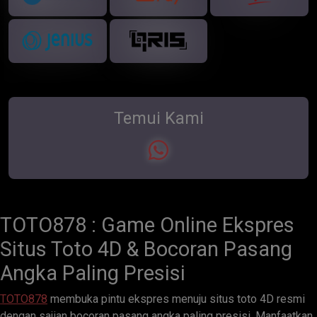
Temui Kami
TOTO878 : Game Online Ekspres
Situs Toto 4D & Bocoran Pasang
Angka Paling Presisi
TOTO878
membuka pintu ekspres menuju situs toto 4D resmi
dengan sajian bocoran pasang angka paling presisi. Manfaatkan