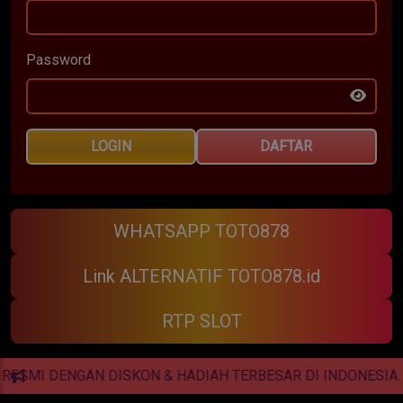
Password
LOGIN
DAFTAR
WHATSAPP TOTO878
Link ALTERNATIF TOTO878.id
RTP SLOT
N DISKON & HADIAH TERBESAR DI INDONESIA.