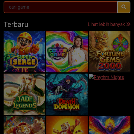
Terbaru
Lihat lebih banyak