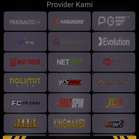
Provider Kami