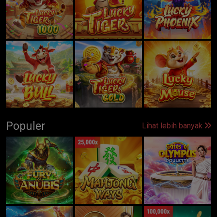
Populer
Lihat lebih banyak