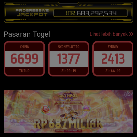
Pasaran Togel
Lihat lebih banyak
SYDNEY LOTTO
SYDNEY
SINGAPORE
1377
2413
7907
21 : 39 : 18
21 : 44 : 18
01 : 44 : 18