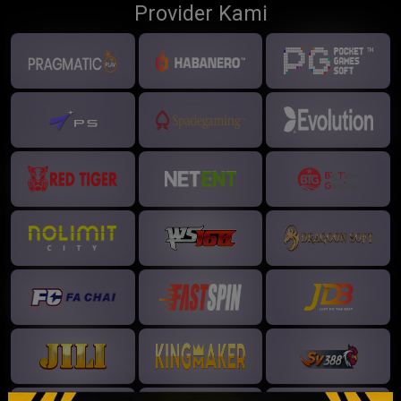
Provider Kami