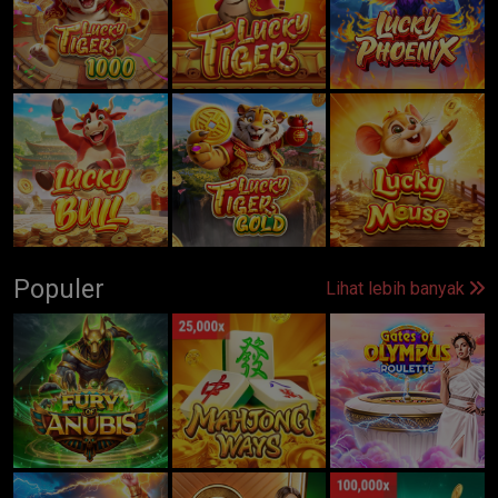
Populer
Lihat lebih banyak