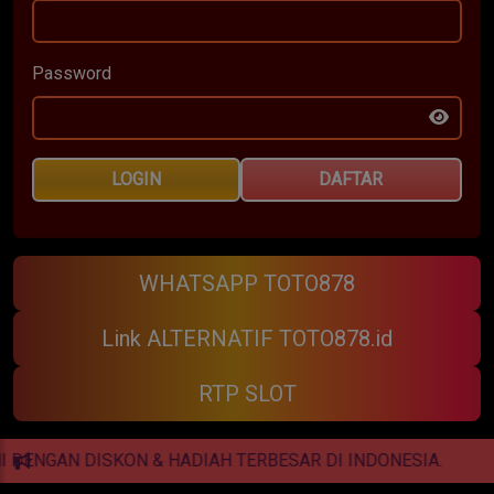
Password
LOGIN
DAFTAR
WHATSAPP TOTO878
Link ALTERNATIF TOTO878.id
RTP SLOT
KON & HADIAH TERBESAR DI INDONESIA.