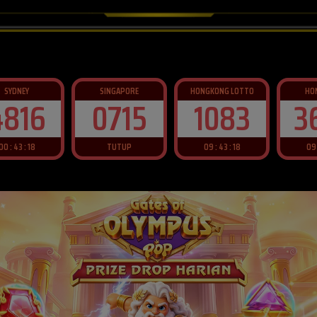
SINGAPORE
HONGKONG LOTTO
HONGKONG
NEW
0715
1083
3634
8
TUTUP
09 : 43 : 15
09 : 58 : 15
12 