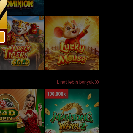
Lihat lebih banyak