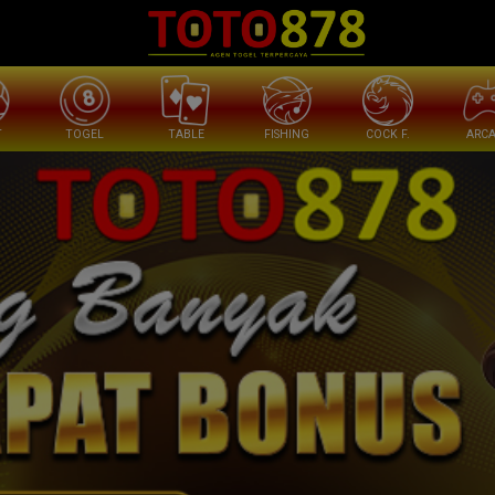
COCK F.
T
TOGEL
TABLE
FISHING
COCK F.
ARC