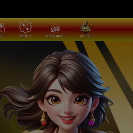
ADE
PROMO
MEGAGACOR
ANUBIS