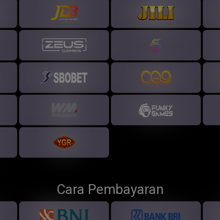
Cara Pembayaran