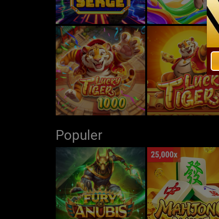
Populer