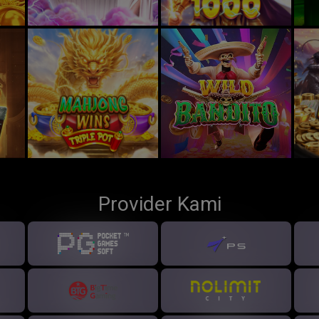
Provider Kami