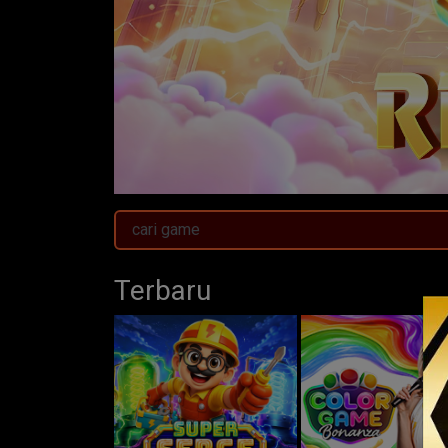
Terbaru