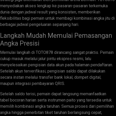
menyediakan akses lengkap ke pasaran-pasaran terkemuka
dunia dengan jadwal result yang konsisten, memberikan
fleksibilitas bagi pemain untuk membagi kombinasi angka jitu di
berbagai jadwal pengeluaran sepanjang hari.
Langkah Mudah Memulai Pemasangan
Angka Presisi
Memulai langkah di TOTO878 dirancang sangat praktis. Pemain
cukup masuk melalui jalur pintu ekspres resmi, lalu
menyelesaikan pengisian data akun pada halaman pendaftaran.
Setelah akun terverifikasi, pengisian saldo dapat dilakukan
secara instan melalui transfer bank lokal, dompet digital,
maupun integrasi pembayaran QRIS.
Setelah saldo terisi, pemain dapat langsung memanfaatkan
tabel bocoran harian serta instrumen paito yang tersedia untuk
memilih kombinasi angka taruhan. Semua proses dari pemilihan
angka hingga penerbitan tiket taruhan berlangsung cepat,