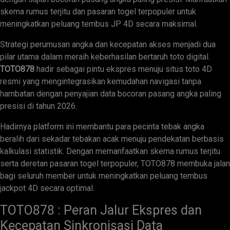
skema rumus terjitu dan pasaran togel terpopuler untuk
meningkatkan peluang tembus JP 4D secara maksimal.
Strategi perumusan angka dan kecepatan akses menjadi dua
pilar utama dalam meraih keberhasilan bertaruh toto digital.
TOTO878
hadir sebagai pintu ekspres menuju situs toto 4D
resmi yang mengintegrasikan kemudahan navigasi tanpa
hambatan dengan penyajian data bocoran pasang angka paling
presisi di tahun 2026.
Hadirnya platform ini membantu para pecinta tebak angka
beralih dari sekadar tebakan acak menuju pendekatan berbasis
kalkulasi statistik. Dengan memanfaatkan skema rumus terjitu
serta deretan pasaran togel terpopuler, TOTO878 membuka jalan
bagi seluruh member untuk meningkatkan peluang tembus
jackpot 4D secara optimal.
TOTO878 : Peran Jalur Ekspres dan
Kecepatan Sinkronisasi Data