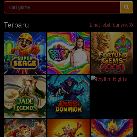
Terbaru
Lihat lebih banyak