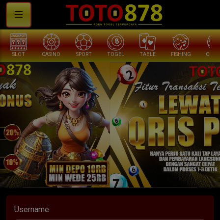
COCK F.
SLOT
CASINO
SPORT
TOGEL
TABLE
FISHING
COCK 
Username