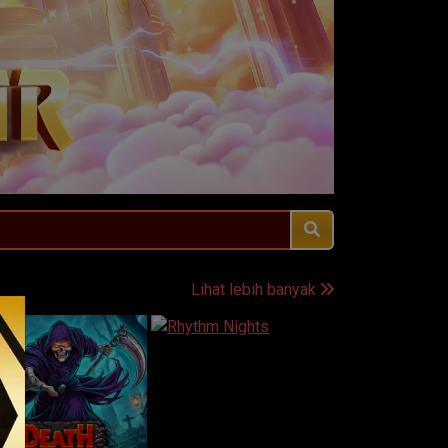
Lihat lebih banyak