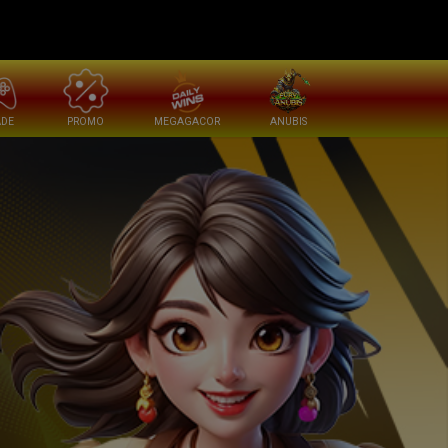
ADE
PROMO
MEGAGACOR
ANUBIS