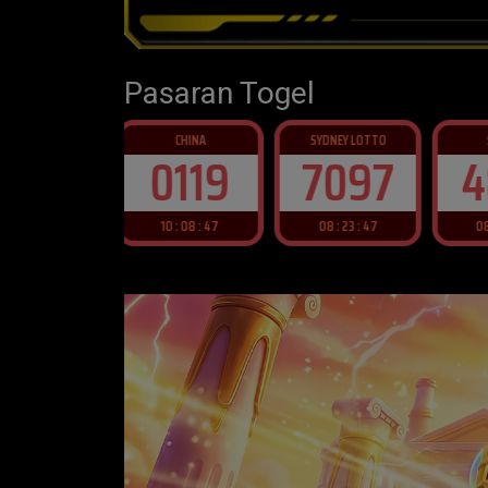
Pasaran Togel
CHINA
SYDNEY LOTTO
SYDNEY
0119
7097
4816
10 : 08 : 44
08 : 23 : 44
08 : 28 : 44