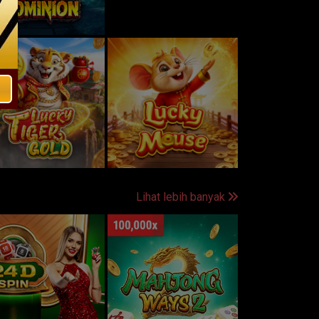
Lihat lebih banyak