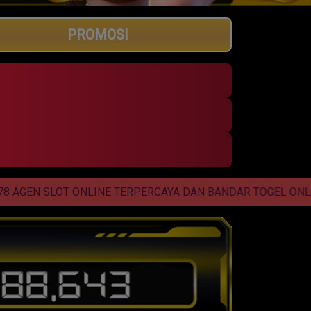
PROMOSI
PERCAYA DAN BANDAR TOGEL ONLINE RESMI DENGAN DISKON