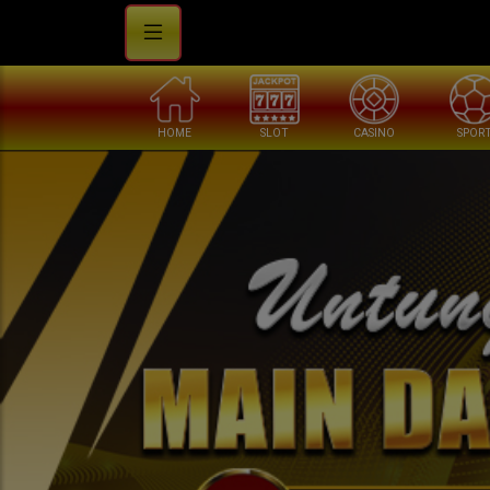
HOME
SLOT
CASINO
SPOR