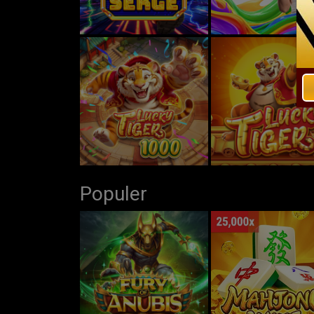
Populer