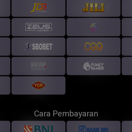
Cara Pembayaran