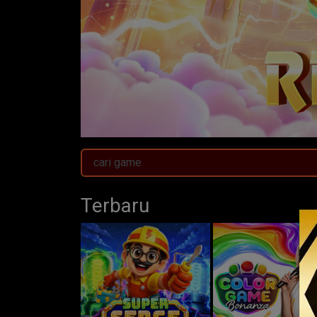
Terbaru