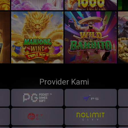
Provider Kami