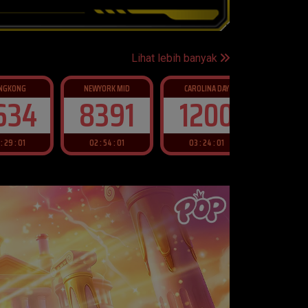
Lihat lebih banyak
YORK MID
CAROLINA DAY
CALIFORNIA
CAMB
391
1200
1417
43
: 53 : 58
03 : 23 : 58
09 : 53 : 58
13 : 1