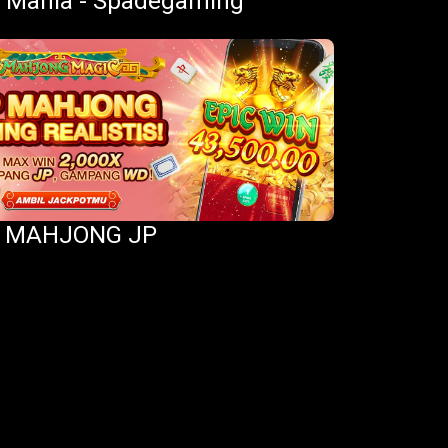
 Mania - Spadegaming
C MAHJONG JP