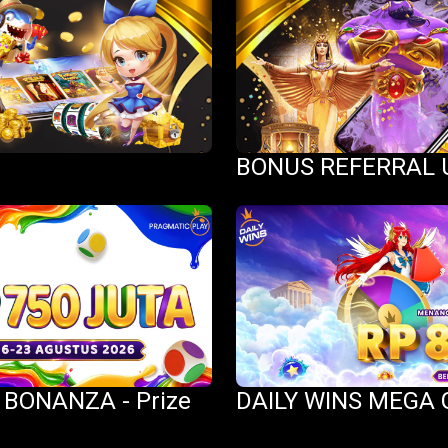
BONUS REFERRAL 
 BONANZA - Prize
DAILY WINS MEGA G