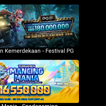
n Kemerdekaan - Festival PG