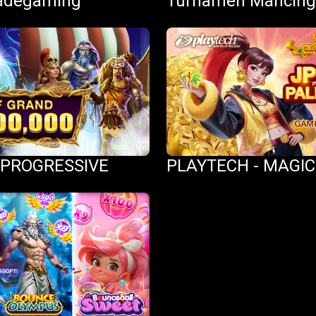
padegaming
Turnamen Mancing
 PROGRESSIVE
PLAYTECH - MAGI