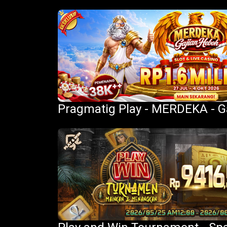
Pragmatig Play - MERDEKA - G