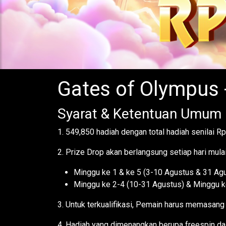
Gates of Olympus -
Syarat & Ketentuan Umum
1. 549,850 hadiah dengan total hadiah senilai 
2. Prize Drop akan berlangsung setiap hari mul
Minggu ke 1 & ke 5 (3-10 Agustus & 31 Agus
Minggu ke 2-4 (10-31 Agustus) & Minggu ke
3. Untuk terkualifikasi, Pemain harus memasan
4. Hadiah yang dimenangkan berupa freespin d