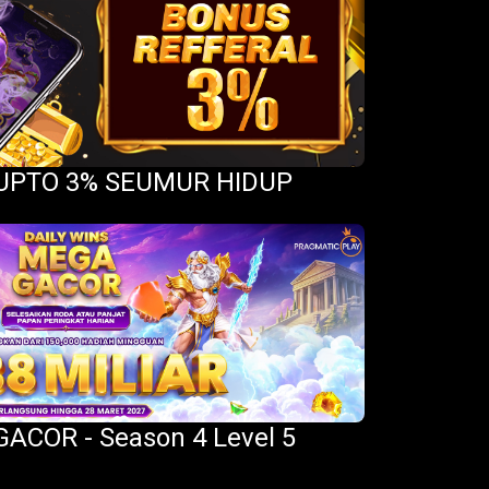
UPTO 3% SEUMUR HIDUP
ACOR - Season 4 Level 5