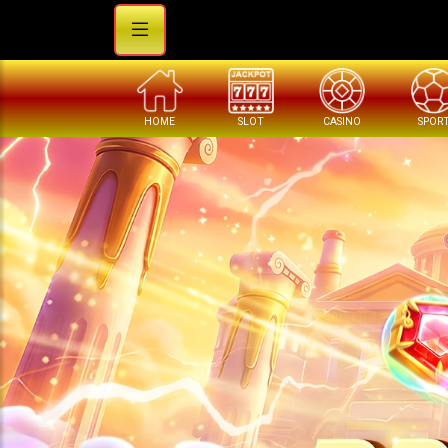
HOME
SLOT
CASINO
SPOR