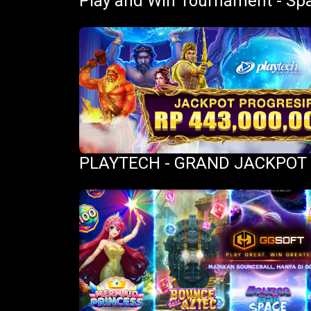
Play and Win Tournament - S
PLAYTECH - GRAND JACKPOT