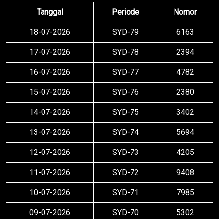
Tanggal
Periode
Nomor
18-07-2026
SYD-79
6163
17-07-2026
SYD-78
2394
16-07-2026
SYD-77
4782
15-07-2026
SYD-76
2380
14-07-2026
SYD-75
3402
13-07-2026
SYD-74
5694
12-07-2026
SYD-73
4205
11-07-2026
SYD-72
9408
10-07-2026
SYD-71
7985
09-07-2026
SYD-70
5302