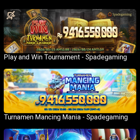
Play and Win Tournament - Spadegaming
Turnamen Mancing Mania - Spadegaming