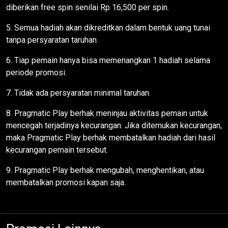
diberikan free spin senilai Rp 16,500 per spin.
5. Semua hadiah akan dikreditkan dalam bentuk uang tunai
tanpa persyaratan taruhan.
6. Tiap pemain hanya bisa memenangkan 1 hadiah selama
periode promosi.
7. Tidak ada persyaratan minimal taruhan.
8. Pragmatic Play berhak meninjau aktivitas pemain untuk
mencegah terjadinya kecurangan. Jika ditemukan kecurangan,
maka Pragmatic Play berhak membatalkan hadiah dari hasil
kecurangan pemain tersebut.
9. Pragmatic Play berhak mengubah, menghentikan, atau
membatalkan promosi kapan saja.