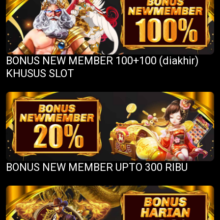
BONUS NEW MEMBER 100+100 (diakhir)
KHUSUS SLOT
BONUS NEW MEMBER UPTO 300 RIBU