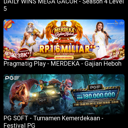
DAILY WINS MEGA GACOR - Season 4 Level
5
Pragmatig Play - MERDEKA - Gajian Heboh
PG SOFT - Turnamen Kemerdekaan -
Festival PG