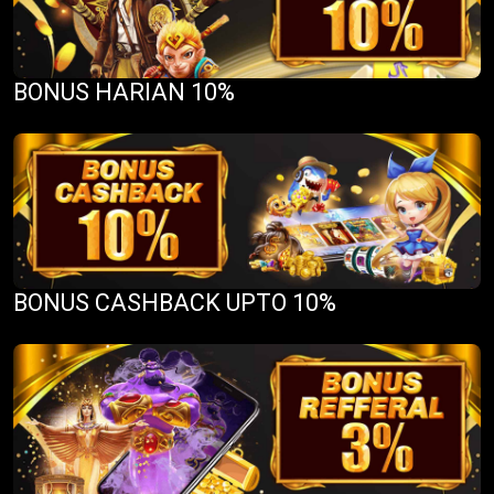
BONUS HARIAN 10%
BONUS CASHBACK UPTO 10%